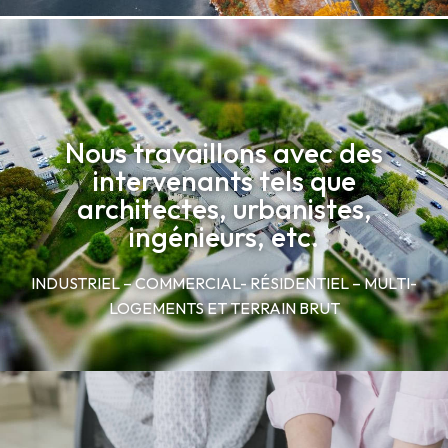
Nous travaillons avec des
intervenants tels que
architectes, urbanistes,
ingénieurs, etc.
INDUSTRIEL – COMMERCIAL- RÉSIDENTIEL – MULTI-
LOGEMENTS ET TERRAIN BRUT