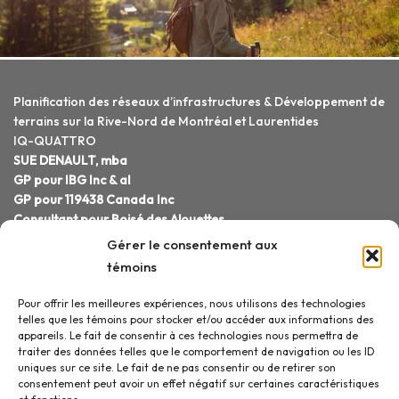
Planification des réseaux d’infrastructures & Développement de
terrains sur la Rive-Nord de Montréal et Laurentides
IQ-QUATTRO
SUE DENAULT, mba
GP pour IBG Inc & al
GP pour 119438 Canada Inc
Consultant pour Boisé des Alouettes
Projets domiciliaires avec vue, terrains bord de l'eau, lac et
Gérer le consentement aux
rivière. Terrains à vendre boisés, résidences unifamiliale et
témoins
intergénération. Terrain sur le lac, Bord de lac. Projet
résidentiel, Saint-Jérôme,Lachute, Piedmont, Saint-Sauveur,
Pour offrir les meilleures expériences, nous utilisons des technologies
Sainte-Anne-des-Lacs et partout sur la rive nord de Montréal.
telles que les témoins pour stocker et/ou accéder aux informations des
appareils. Le fait de consentir à ces technologies nous permettra de
Projets et rues : Chemin Alpin, Chemin des Cimes, Du Geai-Bleu,
traiter des données telles que le comportement de navigation ou les ID
Des Alouettes, Du Carouge, Becs-Scie, Rue St-Exupéry, Ave
uniques sur ce site. Le fait de ne pas consentir ou de retirer son
Bethany.
consentement peut avoir un effet négatif sur certaines caractéristiques